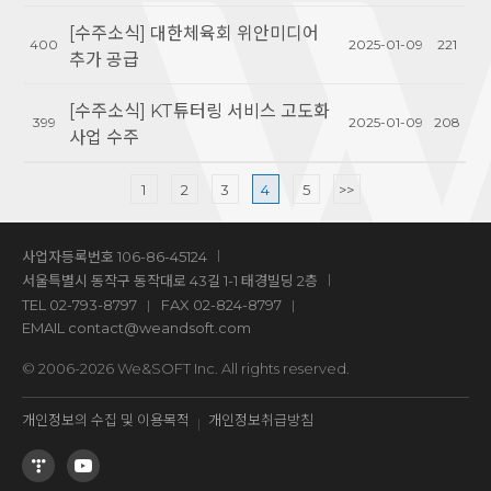
[수주소식] 대한체육회 위안미디어
400
2025-01-09
221
추가 공급
[수주소식] KT튜터링 서비스 고도화
399
2025-01-09
208
사업 수주
1
2
3
4
5
>>
사업자등록번호 106-86-45124
서울특별시 동작구 동작대로 43길 1-1 태경빌딩 2층
TEL
02-793-8797
FAX 02-824-8797
EMAIL
contact@weandsoft.com
© 2006-2026 We&SOFT Inc. All rights reserved.
개인정보의 수집 및 이용목적
개인정보취급방침