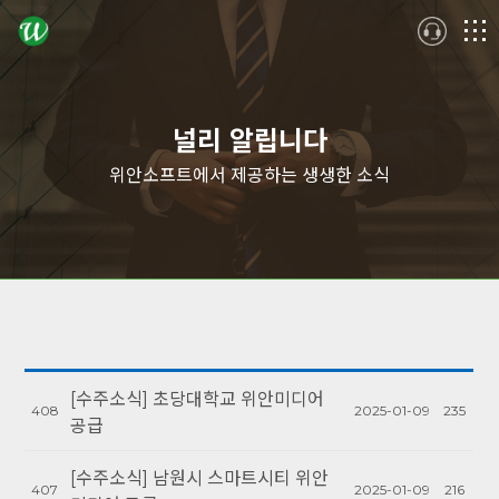
logo
메
뉴
널리 알립니다
위안소프트에서 제공하는 생생한 소식
[수주소식] 초당대학교 위안미디어
408
2025-01-09
235
공급
[수주소식] 남원시 스마트시티 위안
407
2025-01-09
216