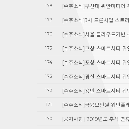
178
[수주소식]부산대 위안미디어 
177
[수주소식]J사 드론사업 스트
176
[수주소식]서울 클라우드기반
175
[수주소식]고창 스마트시티 위
174
[수주소식]포항 스마트시티 위
173
[수주소식]경산 스마트시티 위
172
[수주소식]용인 스마트시티 위
171
[수주소식]금융보안원 위안플
170
[공지사항] 2019년도 추석 연