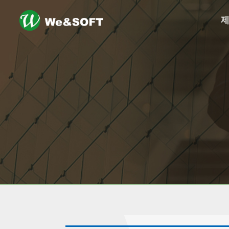
logo
메
뉴