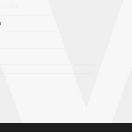
I 조력자
f